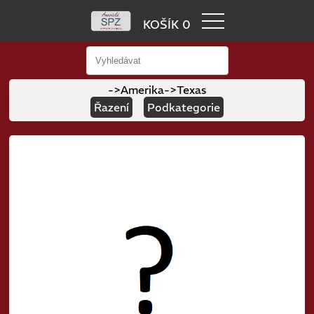
KOŠÍK 0
->Amerika
->Texas
Řazení
Podkategorie