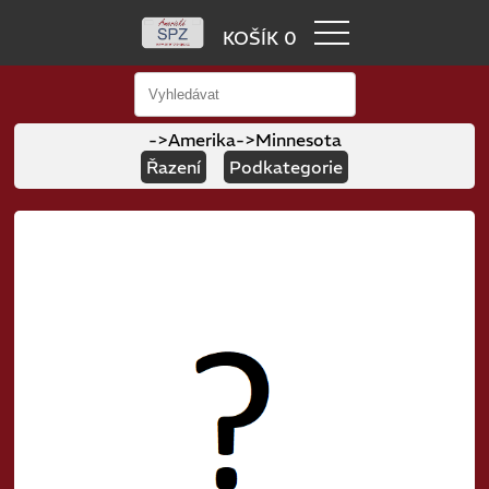
KOŠÍK 0
->Amerika
->Minnesota
Řazení
Podkategorie